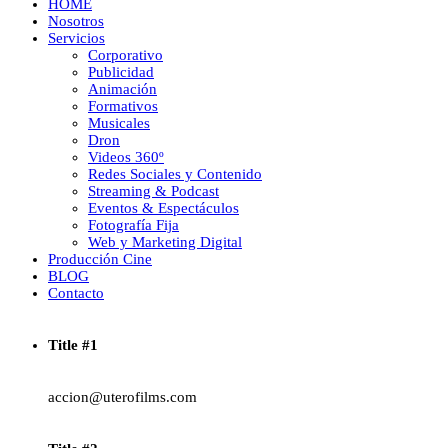
HOME
Nosotros
Servicios
Corporativo
Publicidad
Animación
Formativos
Musicales
Dron
Videos 360º
Redes Sociales y Contenido
Streaming & Podcast
Eventos & Espectáculos
Fotografía Fija
Web y Marketing Digital
Producción Cine
BLOG
Contacto
Title #1
accion@uterofilms.com