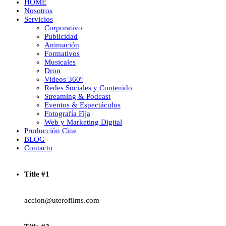
HOME
Nosotros
Servicios
Corporativo
Publicidad
Animación
Formativos
Musicales
Dron
Videos 360º
Redes Sociales y Contenido
Streaming & Podcast
Eventos & Espectáculos
Fotografía Fija
Web y Marketing Digital
Producción Cine
BLOG
Contacto
Title #1
accion@uterofilms.com