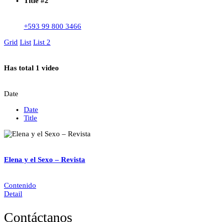
Title #2
+593 99 800 3466
Grid
List
List 2
Has total
1 video
Date
Date
Title
Elena y el Sexo – Revista
Contenido
Detail
Contáctanos