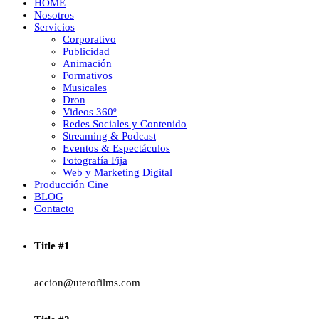
HOME
Nosotros
Servicios
Corporativo
Publicidad
Animación
Formativos
Musicales
Dron
Videos 360º
Redes Sociales y Contenido
Streaming & Podcast
Eventos & Espectáculos
Fotografía Fija
Web y Marketing Digital
Producción Cine
BLOG
Contacto
Title #1
accion@uterofilms.com