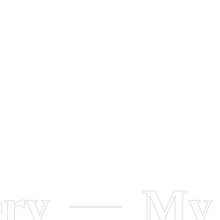
ery
My 