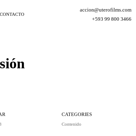
accion@uterofilms.com
CONTACTO
+593 99 800 3466
sión
AR
CATEGORIES
8
Contenido