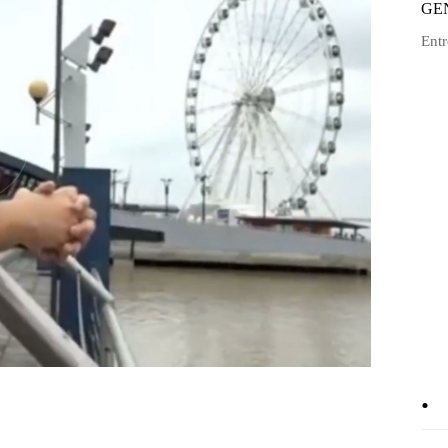
GE
Entr
.