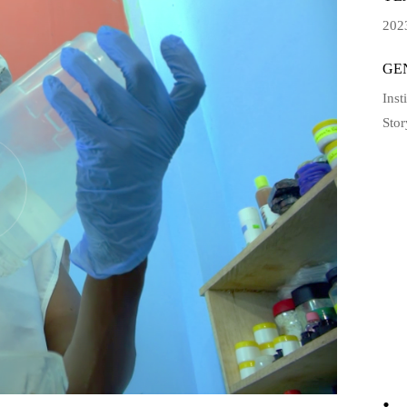
202
GE
Inst
Stor
.