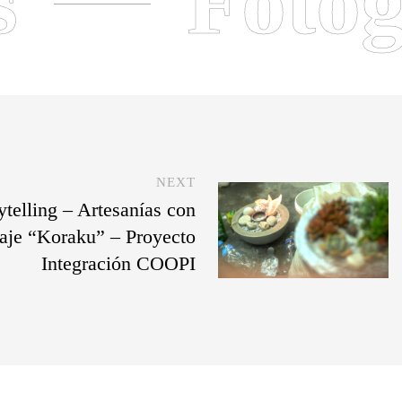
s
Fotog
NEXT
ytelling – Artesanías con
laje “Koraku” – Proyecto
Integración COOPI