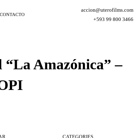
accion@uterofilms.com
CONTACTO
+593 99 800 3466
al “La Amazónica” –
OOPI
AR
CATEGORIES