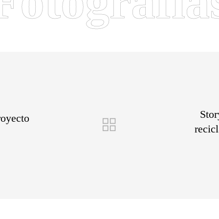
Fotografía
Stor
royecto
recic