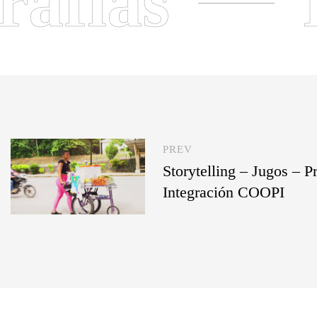
rafías
PREV
Storytelling – Jugos – P
Integración COOPI