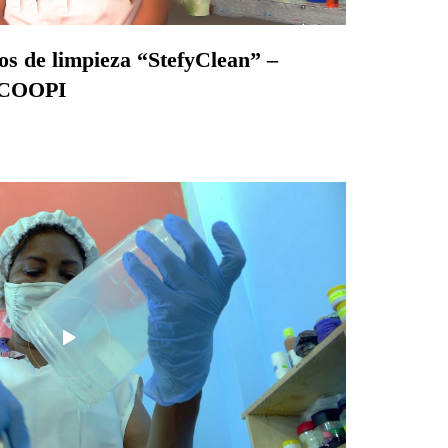
tos de limpieza “StefyClean” –
n COOPI