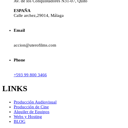
Av. de los Conquistadores N31-07, Quito
ESPAÑA
Calle archez,29014, Málaga
Email
accion@uterofilms.com
Phone
+593 99 800 3466
LINKS
Producción Audiovisual
Producción de Cine
Alquiler de Equipos
Webs y Hosting
BLOG