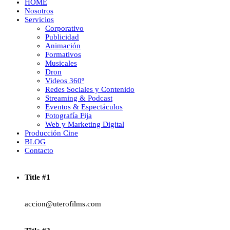
HOME
Nosotros
Servicios
Corporativo
Publicidad
Animación
Formativos
Musicales
Dron
Videos 360º
Redes Sociales y Contenido
Streaming & Podcast
Eventos & Espectáculos
Fotografía Fija
Web y Marketing Digital
Producción Cine
BLOG
Contacto
Title #1
accion@uterofilms.com