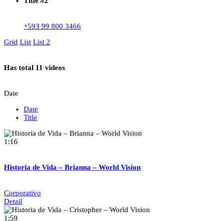
Title #2
+593 99 800 3466
Grid
List
List 2
Has total
11 videos
Date
Date
Title
1:16
Historia de Vida – Brianna – World Vision
Corporativo
Detail
1:59