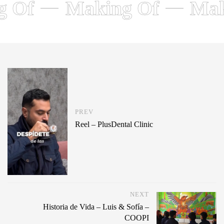
g Of
Making Of
Mak
PREV
Reel – PlusDental Clinic
NEXT
Historia de Vida – Luis & Sofía –
COOPI