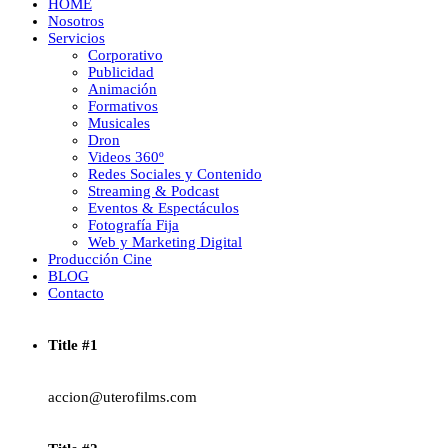
HOME
Nosotros
Servicios
Corporativo
Publicidad
Animación
Formativos
Musicales
Dron
Videos 360º
Redes Sociales y Contenido
Streaming & Podcast
Eventos & Espectáculos
Fotografía Fija
Web y Marketing Digital
Producción Cine
BLOG
Contacto
Title #1
accion@uterofilms.com