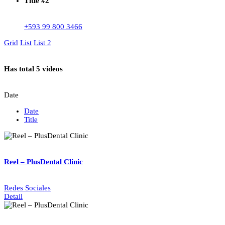
Title #2
+593 99 800 3466
Grid
List
List 2
Has total
5 videos
Date
Date
Title
Reel – PlusDental Clinic
Redes Sociales
Detail