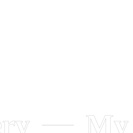
ery
My 