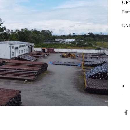
GE
Entr
LA
DE
.