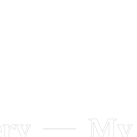
ery
My 