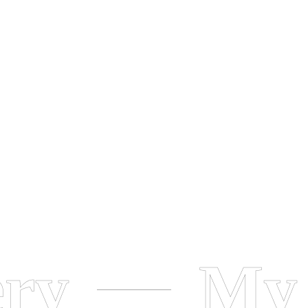
ery
My 