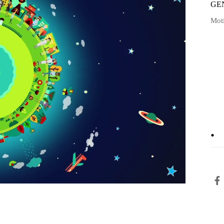
GE
Mot
.