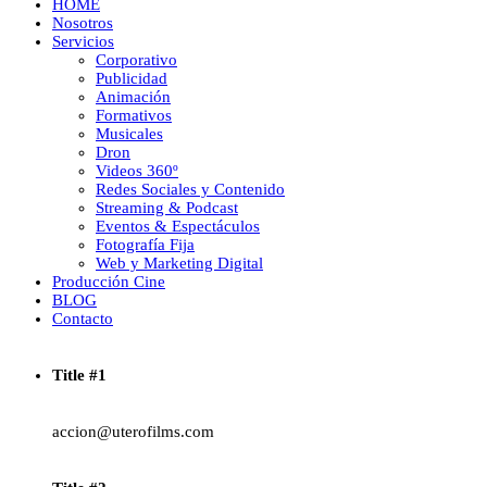
HOME
Nosotros
Servicios
Corporativo
Publicidad
Animación
Formativos
Musicales
Dron
Videos 360º
Redes Sociales y Contenido
Streaming & Podcast
Eventos & Espectáculos
Fotografía Fija
Web y Marketing Digital
Producción Cine
BLOG
Contacto
Title #1
accion@uterofilms.com