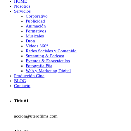
HOME
Nosotros
Servicios
Corporativo
Publicidad
Animación
Formativos
Musicales
Dron
Videos 360º
Redes Sociales y Contenido
Streaming & Podcast
Eventos & Espectáculos
Fotografía Fija
Web y Marketing Digital
Producción Cine
BLOG
Contacto
Title #1
accion@uterofilms.com