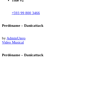
Title #2
+593 99 800 3466
Perdóname – Danicattack
by
AdminUtero
Video Musical
Perdóname – Danicattack