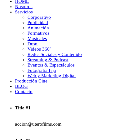
HOME
Nosotros
Servicios
Corporativo
Publicidad
Animación
Formativos
Musicales
Dron
Videos 360º
Redes Sociales y Contenido
Streaming & Podcast
Eventos & Espectáculos
Fotografía Fija
Web y Marketing Digital
Producción Cine
BLOG
Contacto
Title #1
accion@uterofilms.com